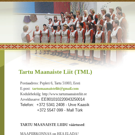
Tartu Maanaiste Liit (TML)
Postiaadress: Pepleri 6, Tartu 51003, Eesti
E-post:
tartumaanaisteliit@gmail.com
Kodulehekülg: http://www.tartumaanaisteliit.ee
EE801010220043250014
Arveldusarve:
Telefon: +372 5341 2408 - Urve Kaasik
+372 5547 099 - Mall Türk
TARTU MAANAISTE LIIDU v
äärtused
:
MAAPIIRKONNAS on HEA ELADA!