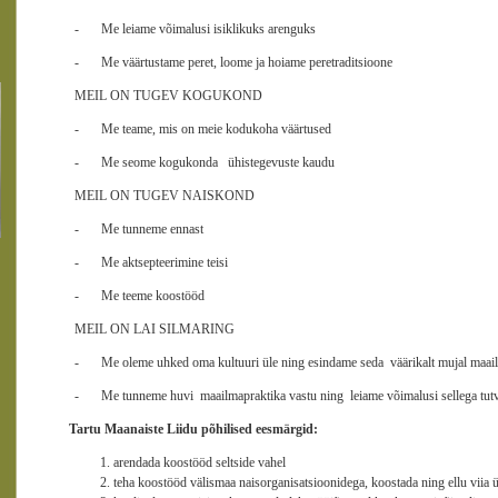
-
Me leiame võimalusi isiklikuks arenguks
-
Me väärtustame peret, loome ja hoiame peretraditsioone
MEIL ON TUGEV KOGUKOND
-
Me teame, mis on meie kodukoha väärtused
-
Me seome kogukonda ühistegevuste kaudu
MEIL ON TUGEV NAISKOND
-
Me tunneme ennast
-
Me aktsepteerimine teisi
-
Me teeme koostööd
MEIL ON LAI SILMARING
-
Me oleme uhked oma kultuuri üle ning esindame seda väärikalt mujal maai
-
Me tunneme huvi maailmapraktika vastu ning leiame võimalusi sellega tut
Tartu Maanaiste Liidu põhilised eesmärgid:
arendada koostööd seltside vahel
teha koostööd välismaa naisorganisatsioonidega, koostada ning ellu viia 