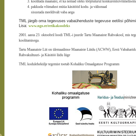
koolitada maanaisi, et ka nemad oleks tööjõuturul konkurentsivõimelise
pakkuda võimalust müüa käsitööd kodu- ja välismaal
sisustada meeldivalt vaba aega
TML järgib oma tegevuses vabaühenduste tegevuse eetilisi põhimõ
Lisa:
www.ngo.ee/eetikakoodeks
2001. aasta 23. oktoobril loodi TML-i juurde Tartu Maanaiste Rahvakool, mis teg
koolitamisega.
Tartu Maanaiste Liit on ülemaailmse Maanaiste Liitdu (ACWW), Eesti Vabaharidus
Rahvakultuuri- ja Käsitöö liidu liige
TML kodulehekülje tegemist toetab Kohaliku Omaalgatuse Programm