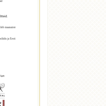
mad
tteid.
eleb maanaiste
liidu ja Eesti