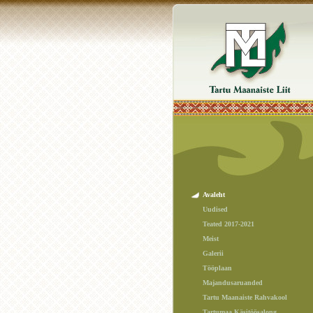
Avaleht
Uudised
Teated 2017-2021
Meist
Galerii
Tööplaan
Majandusaruanded
Tartu Maanaiste Rahvakool
Tartumaa Käsitöösalong