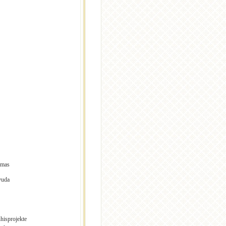
lmas
vuda
ühisprojekte