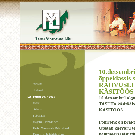
10.detsembri
õppeklassis
RAHVUSLI
Avaleht
KÄSITÖÖS
Uudised
Teated 2017-2021
10.detsembril algu
Meist
TASUTA käsitöö
Galerii
KÄSITÖÖS.
Tööplaan
Põhirõhk on prakti
Majandusaruanded
Õpetab käevõru te
Tartu Maanaiste Rahvakool
polümeersavist (fi
Tartumaa Käsitöösalong