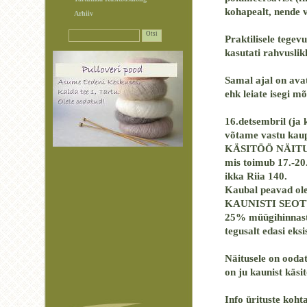
kohapealt, nende 
Arhiiv
Praktilisele tegev
kasutati rahvuslik
Samal ajal on avat
ehk leiate isegi mõ
16.detsembril (ja 
võtame vastu kaup
KÄSITÖÖ NÄIT
mis toimub 17.-20
ikka Riia 140.
Kaubal peavad o
KAUNISTI SEOT
25% müügihinnast 
tegusalt edasi eks
Näitusele on oodat
on ju kaunist käsi
Info ürituste koht