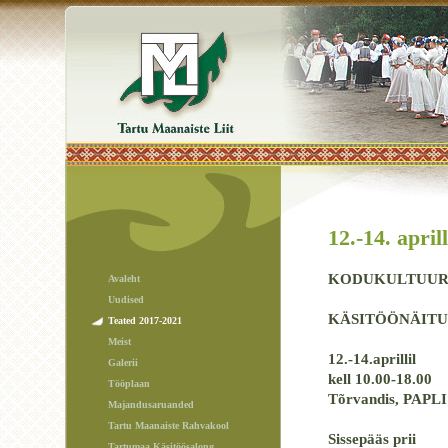
12.-14. april
KODUKULTUURI
Avaleht
Uudised
KÄSITÖÖNÄITU
Teated 2017-2021
Meist
12.-14.aprillil
Galerii
kell 10.00-18.00
Tööplaan
Tõrvandis, PAPLI 
Majandusaruanded
Tartu Maanaiste Rahvakool
Sissepääs prii
Tartumaa Käsitöösalong