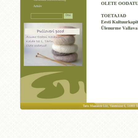
OLETE OODATU
Arhiiv
TOETAJAD
Eesti Kultuurkapi
Ülenurme Vallaval
Tartu Maanaiste Liit, Vanemuise 6, 51003 Ta