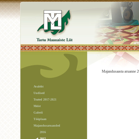
Majandusaasta aruanne 
Avaleht
Uudised
Teated 2017-2021
Meist
Galerii
Tööplaan
Majandusaruanded
2016
2015