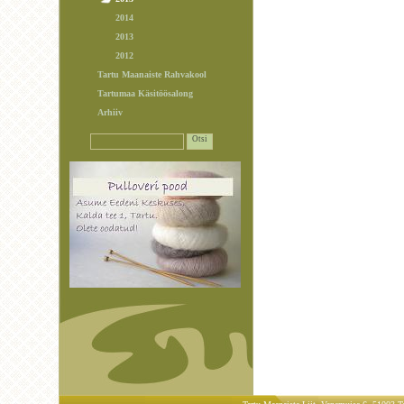
2014
2013
2012
Tartu Maanaiste Rahvakool
Tartumaa Käsitöösalong
Arhiiv