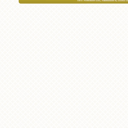
Tartu Maanaiste Liit, Vanemuise 6, 51003 Ta