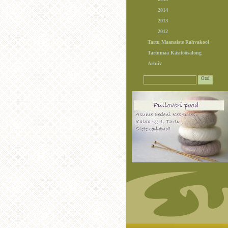
2014
2013
2012
Tartu Maanaiste Rahvakool
Tartumaa Käsitöösalong
Arhiiv