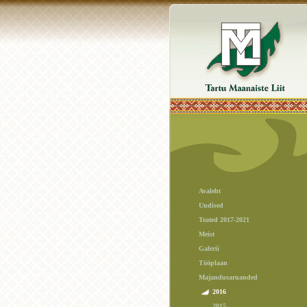
Avaleht
Uudised
Teated 2017-2021
Meist
Galerii
Tööplaan
Majandusaruanded
2016
2015