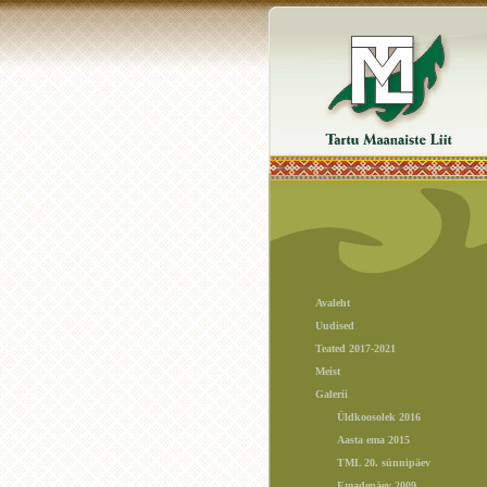
Avaleht
Uudised
Teated 2017-2021
Meist
Galerii
Üldkoosolek 2016
Aasta ema 2015
TML 20. sünnipäev
Emadepäev 2009