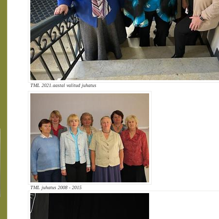
TML 2021.aastal valitud juhatus
TML juhatus 2008 - 2015