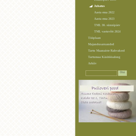
Juhatus
Aasta ema 2022
Aasta ema 2023
TML 30. sünnipäev
TML vastuvõtt 2024
Tööplaan
Majandusaruanded
Tartu Maanaiste Rahvakool
Tartumaa Käsitöösalong
Arhiiv