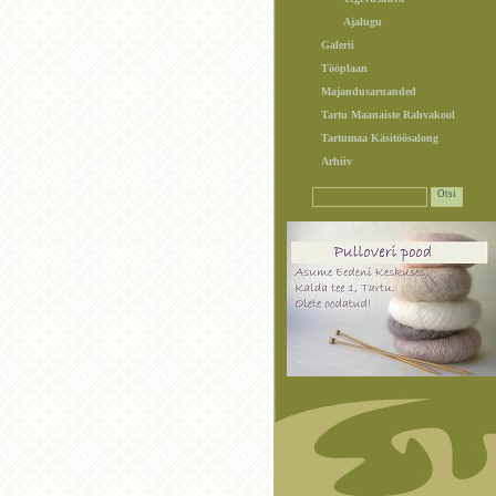
Ajalugu
Galerii
Tööplaan
Majandusaruanded
Tartu Maanaiste Rahvakool
Tartumaa Käsitöösalong
Arhiiv