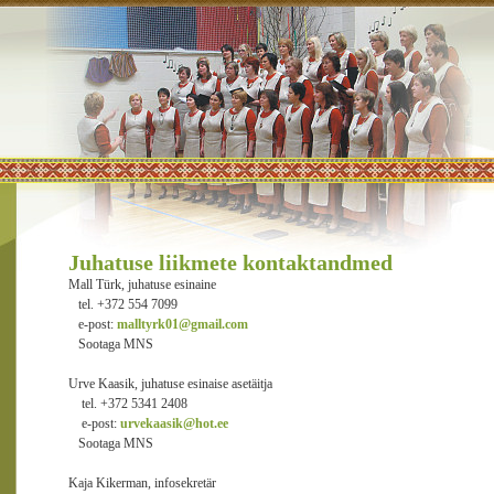
Juhatuse liikmete kontaktandmed
Mall Türk, juhatuse esinaine
tel. +372 554 7099
e-post:
malltyrk01@gmail.com
Sootaga MNS
Urve Kaasik, juhatuse esinaise asetäitja
tel. +372 5341 2408
e-post:
urvekaasik@hot.ee
Sootaga MNS
Kaja Kikerman, infosekretär