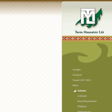
Avaleht
Uudised
Teated 2017-2021
Meist
Juhatus
Liikmed
Koostööpartnerid
Põhikiri
Tegevuskava