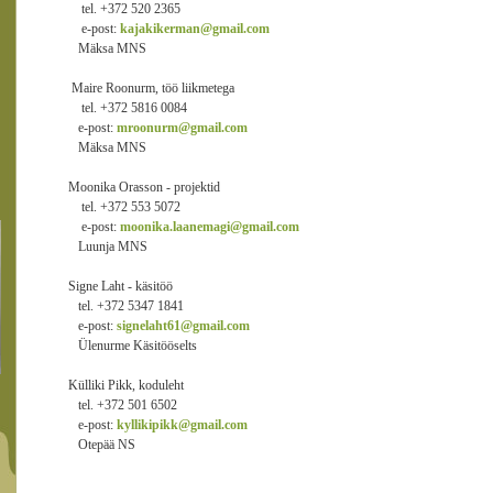
tel. +372 520 2365
e-post:
kajakikerman@gmail.com
Mäksa MNS
Maire Roonurm, töö liikmetega
tel. +372 5816 0084
e-post:
mroonurm@gmail.com
Mäksa MNS
Moonika Orasson - projektid
tel. +372 553 5072
e-post:
moonika.laanemagi@gmail.com
Luunja MNS
Signe Laht - käsitöö
tel. +372 5347 1841
e-post:
signelaht61@gmail.com
Ülenurme Käsitööselts
Külliki Pikk, koduleht
tel. +372 501 6502
e-post:
kyllikipikk@gmail.com
Otepää NS