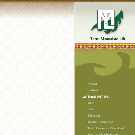
Avaleht
Uudised
Teated 2017-2021
Meist
Galerii
Tööplaan
Majandusaruanded
Tartu Maanaiste Rahvakool
Tartumaa Käsitöösalong