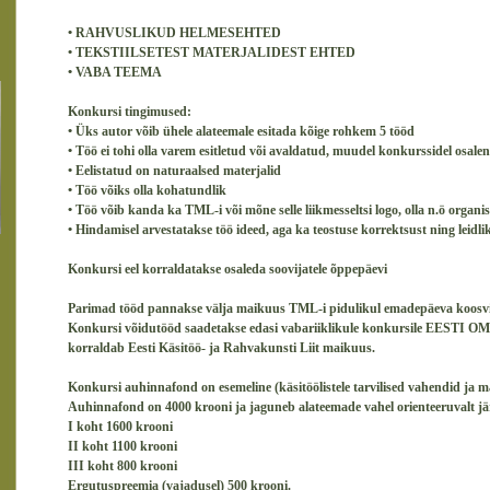
• RAHVUSLIKUD HELMESEHTED
• TEKSTIILSETEST MATERJALIDEST EHTED
• VABA TEEMA
Konkursi tingimused:
• Üks autor võib ühele alateemale esitada kõige rohkem 5 tööd
• Töö ei tohi olla varem esitletud või avaldatud, muudel konkurssidel osale
• Eelistatud on naturaalsed materjalid
• Töö võiks olla kohatundlik
• Töö võib kanda ka TML-i või mõne selle liikmesseltsi logo, olla n.ö organi
• Hindamisel arvestatakse töö ideed, aga ka teostuse korrektsust ning leidli
Konkursi eel korraldatakse osaleda soovijatele õppepäevi
Parimad tööd pannakse välja maikuus TML-i pidulikul emadepäeva koosvii
Konkursi võidutööd saadetakse edasi vabariiklikule konkursile EESTI OM
korraldab Eesti Käsitöö- ja Rahvakunsti Liit maikuus.
Konkursi auhinnafond on esemeline (käsitöölistele tarvilised vahendid ja ma
Auhinnafond on 4000 krooni ja jaguneb alateemade vahel orienteeruvalt jä
I koht 1600 krooni
II koht 1100 krooni
III koht 800 krooni
Ergutuspreemia (vajadusel) 500 krooni.