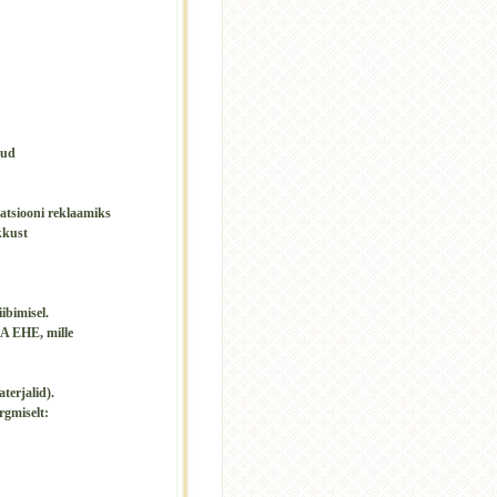
nud
satsiooni reklaamiks
kkust
bimisel.
A EHE, mille
terjalid).
rgmiselt: