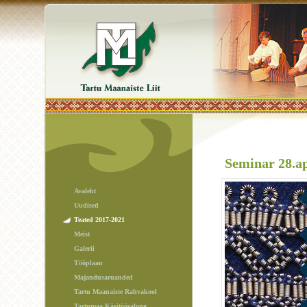
Seminar 28.ap
Avaleht
Uudised
Teated 2017-2021
Meist
Galerii
Tööplaan
Majandusaruanded
Tartu Maanaiste Rahvakool
Tartumaa Käsitöösalong