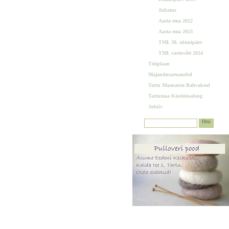
Juhatus
Aasta ema 2022
Aasta ema 2023
TML 30. sünnipäev
TML vastuvõtt 2024
Tööplaan
Majandusaruanded
Tartu Maanaiste Rahvakool
Tartumaa Käsitöösalong
Arhiiv