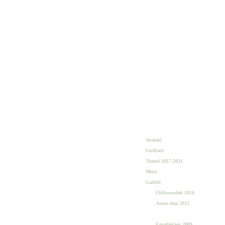
Avaleht
Uudised
Teated 2017-2021
Meist
Galerii
Üldkoosolek 2016
Aasta ema 2015
TML 20. sünnipäev
Emadepäev 2009