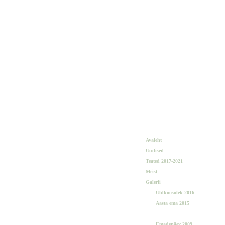
Avaleht
Uudised
Teated 2017-2021
Meist
Galerii
Üldkoosolek 2016
Aasta ema 2015
TML 20. sünnipäev
Emadepäev 2009