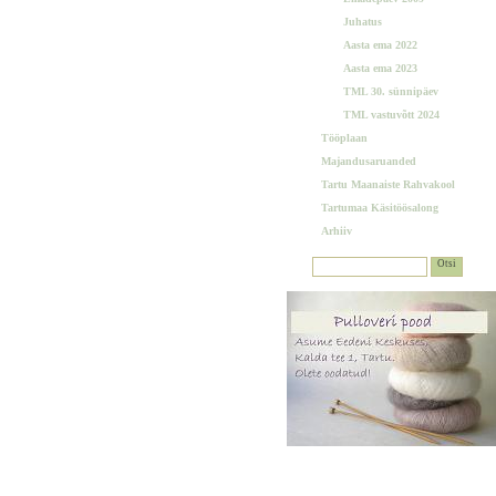
Juhatus
Aasta ema 2022
Aasta ema 2023
TML 30. sünnipäev
TML vastuvõtt 2024
Tööplaan
Majandusaruanded
Tartu Maanaiste Rahvakool
Tartumaa Käsitöösalong
Arhiiv