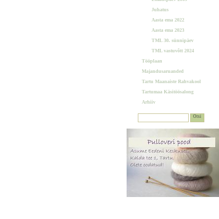
Juhatus
Aasta ema 2022
Aasta ema 2023
TML 30. sünnipäev
TML vastuvõtt 2024
Tööplaan
Majandusaruanded
Tartu Maanaiste Rahvakool
Tartumaa Käsitöösalong
Arhiiv