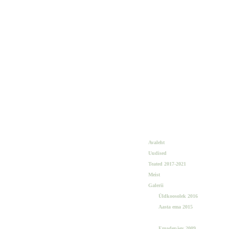
Avaleht
Uudised
Teated 2017-2021
Meist
Galerii
Üldkoosolek 2016
Aasta ema 2015
TML 20. sünnipäev
Emadepäev 2009