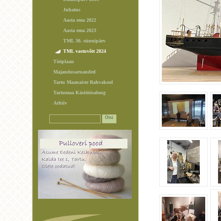
Juhatus
Aasta ema 2022
Aasta ema 2023
TML 30. sünnipäev
TML vastuvõtt 2024
Tööplaan
Majandusaruanded
Tartu Maanaiste Rahvakool
Tartumaa Käsitöösalong
Arhiiv