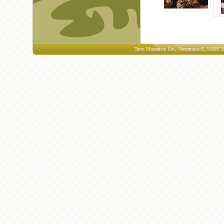
Tartu Maanaiste Liit, Vanemuise 6, 51003 Ta