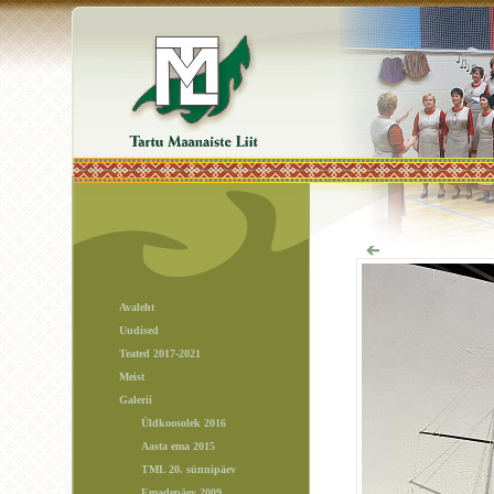
Avaleht
Uudised
Teated 2017-2021
Meist
Galerii
Üldkoosolek 2016
Aasta ema 2015
TML 20. sünnipäev
Emadepäev 2009