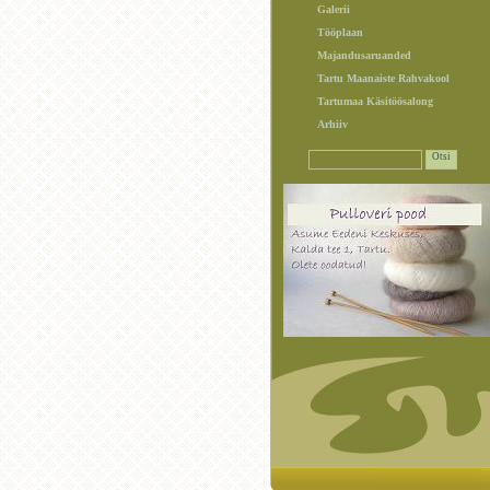
Galerii
Tööplaan
Majandusaruanded
Tartu Maanaiste Rahvakool
Tartumaa Käsitöösalong
Arhiiv