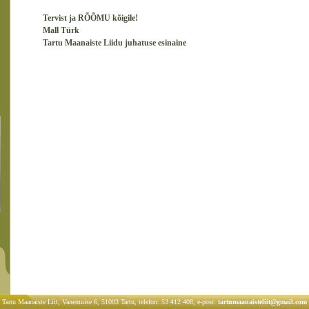
Tervist ja RÕÕMU kõigile!
Mall Türk
Tartu Maanaiste Liidu juhatuse esinaine
Tartu Maanaiste Liit, Vanemuise 6, 51003 Tartu, telefon: 53 412 408, e-post:
tartumaanaisteliit@gmail.com