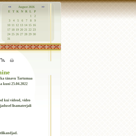
August 2026
E
T
K
N
R
L
P
1
2
3
4
5
6
7
8
9
10
11
12
13
14
15
16
17
18
19
20
21
22
23
24
25
26
27
28
29
30
31
mine
b ka tänavu Tartumaa
a kuni 25.04.2022
od kui videod, video
ajadusel lisamaterjali
tlikandjad.