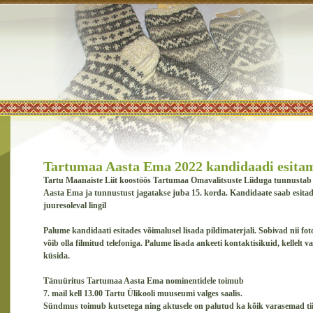
Tartumaa Aasta Ema 2022 kandidaadi esita
Tartu Maanaiste Liit koostöös Tartumaa Omavalitsuste Liiduga tunnusta
Aasta Ema ja tunnustust jagatakse juba 15. korda. Kandidaate saab esitad
juuresoleval lingil
Palume kandidaati esitades võimalusel lisada pildimaterjali. Sobivad nii fot
võib olla filmitud telefoniga. Palume lisada ankeeti kontaktisikuid, kellelt v
küsida.
Tänuüritus Tartumaa Aasta Ema nominentidele toimub
7. mail kell 13.00 Tartu Ülikooli muuseumi valges saalis.
Sündmus toimub kutsetega ning aktusele on palutud ka kõik varasemad tii