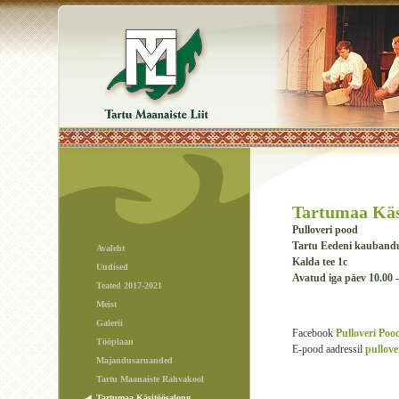
Tartumaa Käs
Pulloveri pood
Tartu Eedeni kauband
Avaleht
Kalda tee 1c
Uudised
Avatud iga päev 10.00 -
Teated 2017-2021
Meist
Galerii
Facebook
Pulloveri Poo
Tööplaan
E-pood aadressil
pullove
Majandusaruanded
Tartu Maanaiste Rahvakool
Tartumaa Käsitöösalong