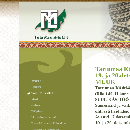
Tartumaa Käs
19. ja 20.
MÜÜK
Avaleht
Uudised
Tartumaa Käsitöö
Teated 2017-2021
(Riia 140, II korr
SUUR KÄSITÖÖ
Meist
Suuremaid ja väik
Galerii
ohtrasti häid ideid
Tööplaan
Avatud 17.detsembr
Majandusaruanded
19. ja 20. detsemb
Tartu Maanaiste Rahvakool
Tartumaa Käsitöösalong